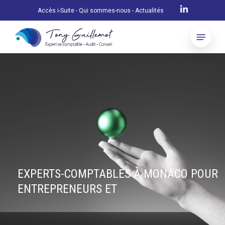
Skip
Accès i-Suite
-
Qui sommes-nous
-
Actualités
to
Menu
main
content
EXPERTS-COMPTABLES À MONACO POUR
ENTREPRENEURS ET