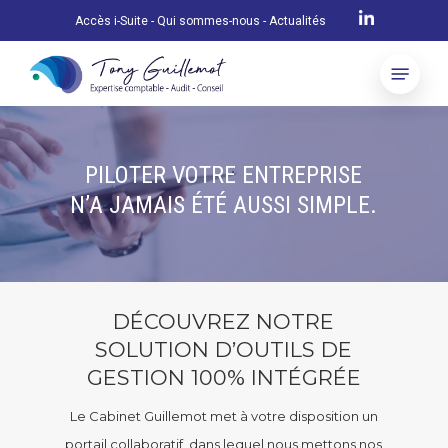
Skip
Accès i-Suite
-
Qui sommes-nous
-
Actualités
to
Menu
main
content
PILOTER VOTRE ENTREPRISE
N’A JAMAIS ÉTÉ AUSSI SIMPLE.
DÉCOUVREZ NOTRE
SOLUTION D’OUTILS DE
GESTION 100% INTÉGRÉE
Le Cabinet Guillemot met à votre disposition un
portail collaboratif, dans lequel nous mettons nos