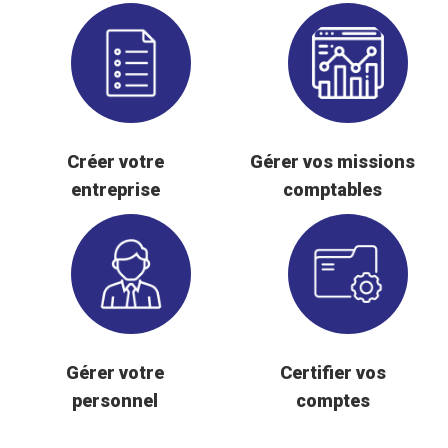
Création
Pilotez
d'entreprise
votre
entreprise
Créer votre
Gérer vos missions
entreprise
comptables
Gestion
Confiez
du
vos
personnel
missions
légales
Gérer votre
Certifier vos
personnel
comptes