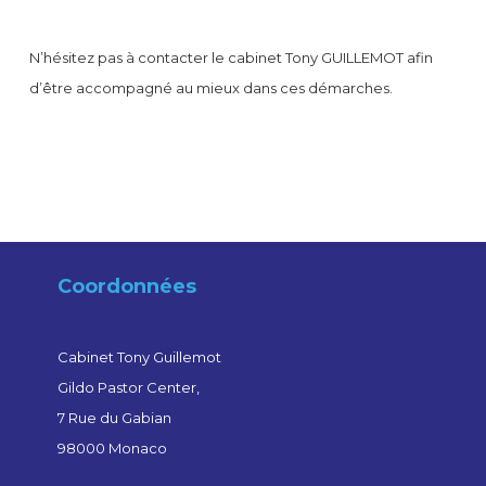
N’hésitez pas à contacter le cabinet Tony GUILLEMOT afin
d’être accompagné au mieux dans ces démarches.
Coordonnées
Cabinet Tony Guillemot
Gildo Pastor Center,
7 Rue du Gabian
98000 Monaco