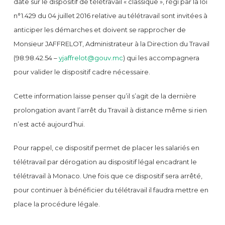
date sur le dispositif de télétravail « classique », régi par la loi
n°1.429 du 04 juillet 2016 relative au télétravail sont invitées à
anticiper les démarches et doivent se rapprocher de
Monsieur JAFFRELOT, Administrateur à la Direction du Travail
(98.98.42.54 –
yjaffrelot@gouv.mc
) qui les accompagnera
pour valider le dispositif cadre nécessaire.
Cette information laisse penser qu’il s’agit de la dernière
prolongation avant l’arrêt du Travail à distance même si rien
n’est acté aujourd’hui.
Pour rappel, ce dispositif permet de placer les salariés en
télétravail par dérogation au dispositif légal encadrant le
télétravail à Monaco. Une fois que ce dispositif sera arrêté,
pour continuer à bénéficier du télétravail il faudra mettre en
place la procédure légale.